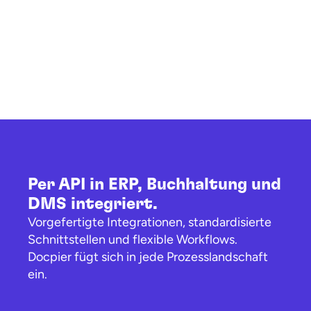
Verbuchen & Bezahlen  
Nach der Freigabe fliessen die strukturierten 
Daten direkt in eure Systeme. Optional mit 
automatischer Kontierung, Zahlungsfristen und 
Archivierung.
Per API in ERP, Buchhaltung und 
DMS integriert.
Vorgefertigte Integrationen, standardisierte 
Schnittstellen und flexible Workflows. 
Docpier fügt sich in jede Prozesslandschaft 
ein.