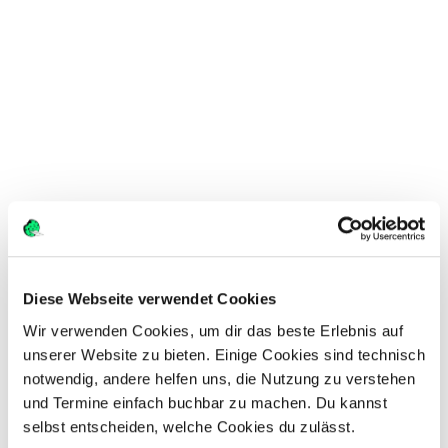
Workflow 
automatisieren.
Eingangsrechnungen kommen per E-Mail 
oder Scan. Docflow erkennt sie, liest die 
t GmbH
CHF
77’823.35
976
Daten aus und führt alles automatisch 
Fällig in
18
Tagen
durch deinen Freigabe- und 
tion
×
1
CHF
10’112.00
Buchhaltungsprozess.
A Gold
×
7
CHF
61’880.00
CHF
71’992.00
Docflow entdecken
CHF
5’831.35
CHF
77’823.35
unner
Freigegeben
ionen geprüft.
Diese Webseite verwendet Cookies
gabe erforderlich
 CFO
Ausstehend
 10'000
Wir verwenden Cookies, um dir das beste Erlebnis auf 
unserer Website zu bieten. Einige Cookies sind technisch 
Freigeben
notwendig, andere helfen uns, die Nutzung zu verstehen 
und Termine einfach buchbar zu machen. Du kannst 
selbst entscheiden, welche Cookies du zulässt.