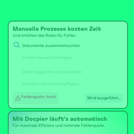
Effizienz.
Docpier verarbeitet deine Dokumente 
automatisch
Manuelle Prozesse kosten Zeit
Und erhöhen das Risiko für Fehler.
Dokumente zusammensuchen
0 min.
Inhalte manuell übertragen
Daten abgleichen und validieren
In andere Systeme einpflegen
Fehlerquote: hoch
Wird ausgeführt…
Mit Docpier läuft’s automatisch
Für maximale Effizienz und minimale Fehlerquote.