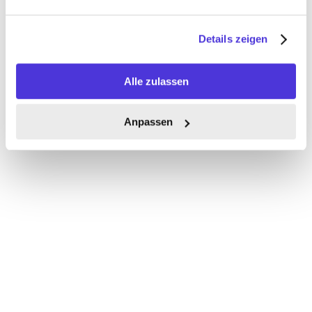
Details zeigen
Alle zulassen
Anpassen
Erfassen
Rechnungen automatisch erfassen. Docpier 
liest alle relevanten Daten aus, plausibilisiert sie 
und bereitet alles für die Verarbeitung vor.
Prüfen & Freigeben  
Rechnungsdaten werden zur richtigen Person 
in den Freigabeprozess geschickt. Status, 
Kommentare und Nachvollziehbarkeit bleiben 
jederzeit gegeben.